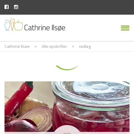
Cathrine Ilsøe
>
Alle opskrifter
>
rødløg