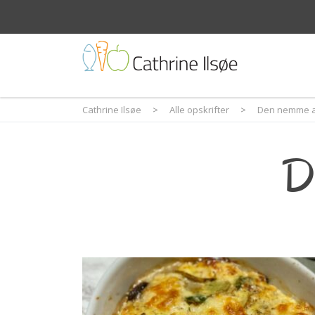
Cathrine Ilsøe
>
Alle opskrifter
>
Den nemme 
D