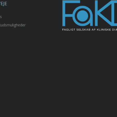
EJE
ks
skudsmuligheder