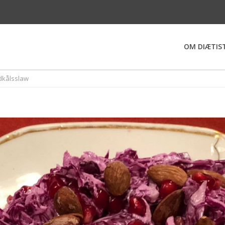
OM DIÆTIS
dkålsslaw