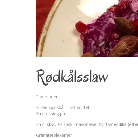
Rødkålsslaw
2 personer
½ rød spidskål – fint snittet
En dressing på:
En dl skyr, en spsk. mayonaise, hvid vineddike (efte
Granatæblekerner