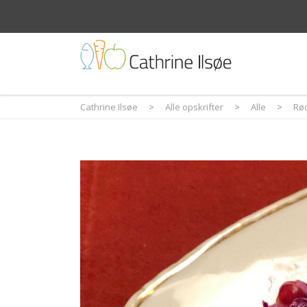
Cathrine Ilsøe
>
Alle opskrifter
>
Alle
>
Rø