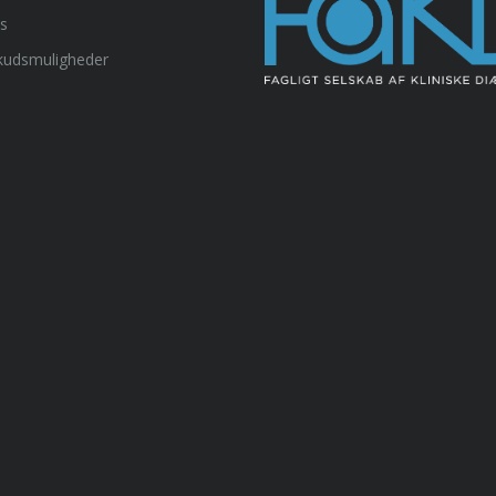
ks
skudsmuligheder