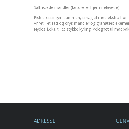
Saltristede mandler (købt eller hjemmelavede)
Pisk dressingen sammen, smag til med ekstra honni
Anret i et fad og drys mandler og granatæblekern
Nydes f.eks. til et stykke kylling. Velegnet til madp
ADRESSE
GENV