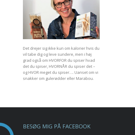
Det drejer sig ikke kun om kalorier hvis du
vil tabe dig og leve sundere, men i høj
grad også om HVORFOR du spiser hvad
det du spiser, HVORNÅR du spiser det –
og HVOR meget du spiser…. Uanset om vi
snakker om gulerødder eller Marabou.
BESØG MIG PÅ FACEBOOK