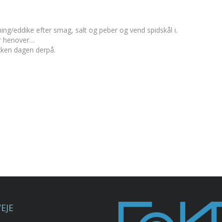
ng/eddike efter smag, salt og peber og vend spidskål i.
er henover…
akken dagen derpå.
EJE